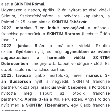
alatt a
SKINTIM Római.
1055 Budapest,
Skintim
06 20
Ugyanezen a napon, április 12-én nyitott az első vidéki
Bajcsy-Zsilinszky út
425 5868
Nyugati
Skintim, Székesfehérváron a belváros kapujában, a
78.
Palotai út 25. szám alatt a
SKINTIM Fehérvár.
2022. március 7-én indult szalonjával
a második
1116 Budapest,
Skintim
06 30
franchise partnerünk, a
SKINTIM Boráros
(Lechner Ödön
Barázda u. 5. B. ép. E.
517 8842
Elite
fasor 2.)
lph Fszt. 3.
2022. június 8-án
a második vidéki Skintim
szalon
Győrben
nyílt, és még
ugyanebben az évben
8200 Veszprém,
Skintim
06 30
augusztusban a harmadik vidéki SKINTIM
431 4701
Veszprém
Egyetem utca 19.
Debrecenben
is megnyitotta kapuit vendégeink előtt. Ez
utóbbi szalon is franchise partner.
2023. tavasza
újabb mérföldkő, mivel
március 3-
2030 Érd,
Skintim
+36 30
án
Budaörsön
nyílt a negyedik SKINTIM franchise
577 0737
Érd
Szabadság tér 12.
partnerünk szalonja,
március 8-án Csepelen
, a Korzóban
nyitotta meg kapuit az ötödik franchise
partnerünk.
Április 3-án
a XIII. kerületben, Angyalföldön
1042 Budapest,
Skintim
+36 30
nyílt meg a
SKINTIM Tizenhárom,
egy újabb franchise
121 9523
Újpest
Árpád út 45.
gyantaszalon.