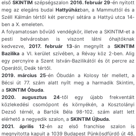
2040 Budaörs,
SKINTIM
+36 30
első
SKINTIM
szépségszalon
2016. február 29
-én nyitott
721 5582
Budaörs
Mátra utca 46.
meg az elegáns budai
Hattyúház
ban, a Mammuttól és a
Széll Kálmán tértől két percnyi sétára a Hattyú utca 14-
ben a X. emeleten.
1211 Budapest, II.
Skintim
+36 70
A folyamatosan bővülő vendégkör, illetve a SKINTIM-et a
Rákóczi Ferenc út
737 8777
Csepel
pesti belvárosban is viszont látni óhajtóknak
142.
kedvezve,
2017. február 13
-án megnyílt a
SKINTIM
Bazilika
a VI. kerület szívében, a Révay köz 2-ben. Alig
1139 Budapest,
Skintim
+36 20
egy percnyire a Szent István-Bazilikától és öt percre az
274 1113
Tizenhárom
Szegedi út 1.
Operától, Deák tértől.
2019. március 25
-én Óbudán a Kolosy tér mellett, a
Bécsi út 77. szám alatt nyílt meg a harmadik Skintim,
1149 Budapest,
Skintim
+36 30
a
SKINTIM Óbuda
.
428 3808
Zugló
Bartl János utca 2/AB
2020. augusztus 24
-től egy újabb frekventált
közlekedési csomópont és környékén, a Kosztolányi
Dezső térnél, a Bartók Béla 98-102. szám alatt lett
7622 Pécs, Bajcsy-
Skintim
+36 70
elérhető a negyedik szalon, a
SKINTIM Újbuda.
542 7144
Pécs
Zsilinszky u. 2/1
2021. április 12
-én az első franchise szalon is
megnyitotta kapuit a 1039 Budapest Pünkösdfürdő út 48.