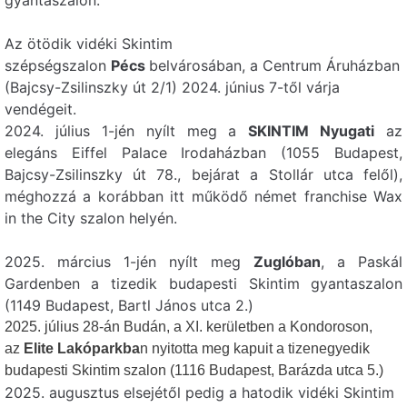
Az ötödik vidéki Skintim
6722 Szeged,
Skintim
+36 20
szépségszalon
Pécs
belvárosában, a Centrum Áruházban
288 8434
Szeged
Kálvária sugárút 22.
(Bajcsy-Zsilinszky út 2/1) 2024. június 7-től várja
vendégeit.
2024. július 1-jén nyílt meg a
SKINTIM Nyugati
az
elegáns Eiffel Palace Irodaházban (1055 Budapest,
Bajcsy-Zsilinszky út 78., bejárat a Stollár utca felől),
méghozzá a korábban itt működő német franchise Wax
in the City szalon helyén.
2025. március 1-jén nyílt meg
Zuglóban
, a Paskál
Gardenben a tizedik budapesti Skintim gyantaszalon
(1149 Budapest, Bartl János utca 2.)
2025. július 28-án Budán, a XI. kerületben a Kondoroson,
az
Elite Lakóparkba
n nyitotta meg kapuit a tizenegyedik
budapesti Skintim szalon (1116 Budapest, Barázda utca 5.)
2025. augusztus elsejétől pedig a hatodik vidéki Skintim