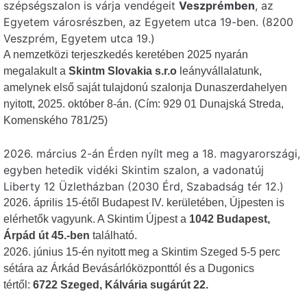
szépségszalon is várja vendégeit
Veszprémben
, az
Egyetem városrészben, az Egyetem utca 19-ben. (8200
Veszprém, Egyetem utca 19.)
A nemzetközi terjeszkedés keretében 2025 nyarán
megalakult a
Skintm Slovakia s.r.o
leányvállalatunk,
amelynek első saját tulajdonú szalonja Dunaszerdahelyen
nyitott, 2025. október 8-án. (Cím:
929 01 Dunajská Streda,
Komenského 781/25)
2026. március 2-án Érden nyílt meg a 18. magyarországi,
egyben hetedik vidéki Skintim szalon, a vadonatúj
Liberty 12 Üzletházban (2030 Érd, Szabadság tér 12.)
2026. április 15-étől Budapest IV. kerületében, Újpesten is
elérhetők vagyunk. A Skintim Újpest a
1042 Budapest,
Árpád út 45.-ben
található.
2026. június 15-én nyitott meg a Skintim Szeged 5-5 perc
sétára az Árkád Bevásárlóközponttól és a Dugonics
tértől:
6722 Szeged, Kálvária sugárút 22.