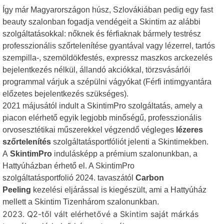
Így már Magyarországon húsz, Szlovákiában pedig egy fast
beauty szalonban fogadja vendégeit a Skintim az alábbi
szolgáltatásokkal: nőknek és férfiaknak bármely testrész
professzionális szőrtelenítése gyantával vagy lézerrel, tartós
szempilla-, szemöldökfestés, expressz maszkos arckezelés
bejelentkezés nélkül, állandó akciókkal, törzsvásárlói
programmal várjuk a szépülni vágyókat (Férfi intimgyantára
előzetes bejelentkezés szükséges).
2021 májusától indult a SkintimPro szolgáltatás, amely a
piacon elérhető egyik legjobb minőségű, professzionális
orvosesztétikai műszerekkel végzendő végleges
lézeres
szőrtelenítés
szolgáltatásportfóliót jelenti a Skintimekben.
A
SkintimPro
indulásképp a prémium szalonunkban, a
Hattyúházban érhető el. A SkintimPro
szolgáltatásportfolió 2024. tavaszától
Carbon
Peeling
kezelési eljárással is kiegészült, ami a Hattyúház
mellett a Skintim Tizenhárom szalonunkban.
2023. Q2-től vált elérhetővé a Skintim saját márkás