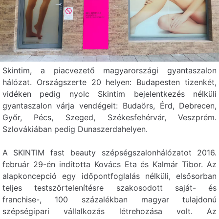
48.
8000
SKINTIM
+36 20
Székesfehérvár,
504 9985
Fehérvár
Palotai út 25.
Skintim, a piacvezető magyarországi gyantaszalon
1095 Budapest,
SKINTIM
+36 30
hálózat. Országszerte 20 helyen: Budapesten tizenkét,
Lechner Ödön fasor
768 8628
Boráros
vidéken pedig nyolc Skintim bejelentkezés nélküli
2.
gyantaszalon várja vendégeit: Budaörs, Érd, Debrecen,
Győr, Pécs, Szeged, Székesfehérvár, Veszprém.
9022 Győr,
SKINTIM
+36 20
Szlovákiában pedig Dunaszerdahelyen.
500 1723
Győr
Batthyány tér 4.
A SKINTIM fast beauty szépségszalonhálózatot 2016.
február 29-én indította Kovács Eta és Kalmár Tibor. Az
4024 Debrecen,
SKINTIM
+36 20
alapkoncepció egy időpontfoglalás nélküli, elsősorban
456 0080
Debrecen
Batthyány utca 3.
teljes testszőrtelenítésre szakosodott saját- és
franchise-, 100 százalékban magyar tulajdonú
szépségipari vállalkozás létrehozása volt. Az