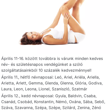
48.
8000
SKINTIM
+36 20
Székesfehérvár,
504 9985
Fehérvár
Palotai út 25.
1095 Budapest,
SKINTIM
+36 30
Lechner Ödön fasor
768 8628
Boráros
2.
Április 11-16. között továbbra is várunk minden kedves
9022 Győr,
SKINTIM
név- és születésnapos vendégünket a szóló
+36 20
500 1723
Győr
Batthyány tér 4.
szolgáltatásainkból 10 százalék kedvezménnyel!
Április 11., hétfő névnaposai:
Leó, Ariel, Ariéla, Ariella,
Arietta, Arlett, Gemma, Glenda, Glenna, Glória, Godiva,
4024 Debrecen,
SKINTIM
+36 20
Laura, Leon, Leona, Lionel, Szaniszló, Szatmár
456 0080
Debrecen
Batthyány utca 3.
Április 12., kedd névnaposai:
Gyula, Baldvin, Csaba,
Csanád, Csobád, Konstantin, Némó, Oxána, Sába, Sebő,
Száva, Szavanna, Szépa, Szépe, Szilárd, Zenina, Zénó